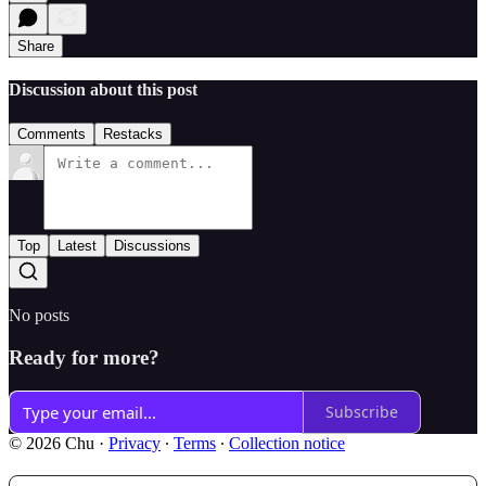
Share
Discussion about this post
Comments
Restacks
Top
Latest
Discussions
No posts
Ready for more?
Subscribe
© 2026 Chu
·
Privacy
∙
Terms
∙
Collection notice