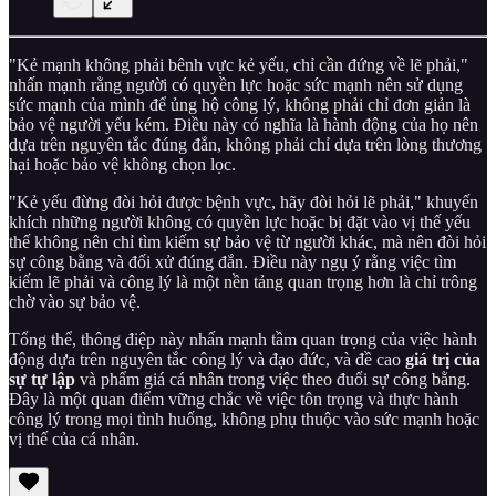
"Kẻ mạnh không phải bênh vực kẻ yếu, chỉ cần đứng về lẽ phải,"
nhấn mạnh rằng người có quyền lực hoặc sức mạnh nên sử dụng
sức mạnh của mình để ủng hộ công lý, không phải chỉ đơn giản là
bảo vệ người yếu kém. Điều này có nghĩa là hành động của họ nên
dựa trên nguyên tắc đúng đắn, không phải chỉ dựa trên lòng thương
hại hoặc bảo vệ không chọn lọc.
"Kẻ yếu đừng đòi hỏi được bệnh vực, hãy đòi hỏi lẽ phải," khuyến
khích những người không có quyền lực hoặc bị đặt vào vị thế yếu
thế không nên chỉ tìm kiếm sự bảo vệ từ người khác, mà nên đòi hỏi
sự công bằng và đối xử đúng đắn. Điều này ngụ ý rằng việc tìm
kiếm lẽ phải và công lý là một nền tảng quan trọng hơn là chỉ trông
chờ vào sự bảo vệ.
Tổng thể, thông điệp này nhấn mạnh tầm quan trọng của việc hành
động dựa trên nguyên tắc công lý và đạo đức, và đề cao
giá trị của
sự tự lập
và phẩm giá cá nhân trong việc theo đuổi sự công bằng.
Đây là một quan điểm vững chắc về việc tôn trọng và thực hành
công lý trong mọi tình huống, không phụ thuộc vào sức mạnh hoặc
vị thế của cá nhân.