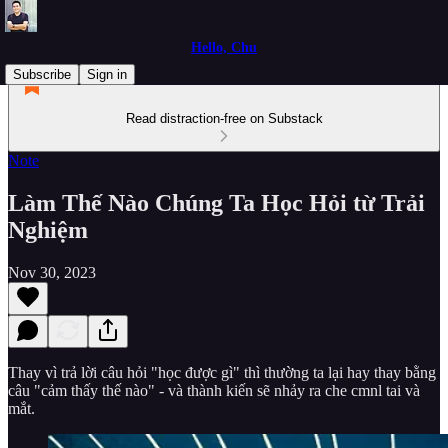
Hello, Chu
Subscribe
Sign in
Read distraction-free on Substack
Note
Làm Thế Nào Chúng Ta Học Hỏi từ Trải
Nghiệm
Nov 30, 2023
Thay vì trả lời câu hỏi "học được gì" thì thường ta lại hay thay bằng
câu "cảm thấy thế nào" - và thành kiến sẽ nhảy ra che cmnl tai và
mắt.