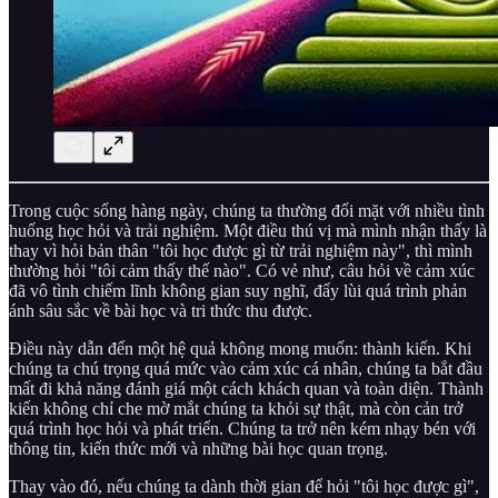
Trong cuộc sống hàng ngày, chúng ta thường đối mặt với nhiều tình
huống học hỏi và trải nghiệm. Một điều thú vị mà mình nhận thấy là
thay vì hỏi bản thân "tôi học được gì từ trải nghiệm này", thì mình
thường hỏi "tôi cảm thấy thế nào". Có vẻ như, câu hỏi về cảm xúc
đã vô tình chiếm lĩnh không gian suy nghĩ, đẩy lùi quá trình phản
ánh sâu sắc về bài học và tri thức thu được.
Điều này dẫn đến một hệ quả không mong muốn: thành kiến. Khi
chúng ta chú trọng quá mức vào cảm xúc cá nhân, chúng ta bắt đầu
mất đi khả năng đánh giá một cách khách quan và toàn diện. Thành
kiến không chỉ che mờ mắt chúng ta khỏi sự thật, mà còn cản trở
quá trình học hỏi và phát triển. Chúng ta trở nên kém nhạy bén với
thông tin, kiến thức mới và những bài học quan trọng.
Thay vào đó, nếu chúng ta dành thời gian để hỏi "tôi học được gì",