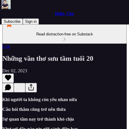
Hello, Chu
Subscribe
Sign in
Read distraction-free on Substack
Cop
Những vần thơ sưu tầm tuổi 20
Dec 02, 2023
Khi người ta không còn yêu nhau nữa
Câu hỏi thăm cũng trở nên thừa
Sự quan tâm nay trở thành khó chịu
Như sợi dây nào níu giữ cánh diều bay....