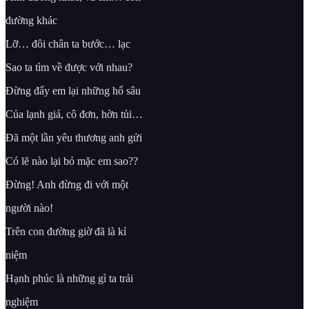
đường khác
Lỡ… đôi chân ta bước… lạc
Sao ta tìm về được với nhau?
Đừng đẩy em lại những hố sâu
Của lạnh giá, cô đơn, hờn tủi…
Đã một lần yêu thương anh gửi
Có lẽ nào lại bỏ mặc em sao??
Đừng! Anh đừng đi với một
người nào!
Trên con đường giờ đã là kỉ
niệm
Hạnh phúc là những gì ta trải
nghiệm