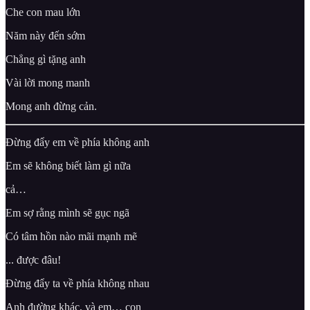
Che con mau lớn
Năm này đến sớm
Chẳng gì tặng anh
Vài lời mong manh
Mong anh đừng cản.
Đừng đẩy em về phía không anh
Em sẽ không biết làm gì nữa
cả…
Em sợ rằng mình sẽ gục ngã
Có tâm hồn nào mãi mạnh mẽ
... được đâu!
Đừng đẩy ta về phía không nhau
Anh đường khác, và em… con