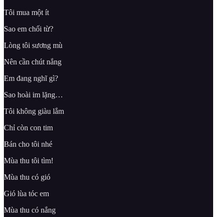
Tôi mua một ít
Sao em chối từ?
Lòng tôi sương mù
Nên cần chút nắng
Em đang nghĩ gì?
Sao hoài im lặng…
Tôi không giàu lắm
Chỉ còn con tim
Bán cho tôi nhé
Mùa thu tôi tìm!
Mùa thu có gió
Gió lùa tóc em
Mùa thu có nắng