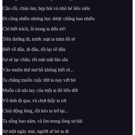
Cằn cỗi, chán òm, hẹp hòi và nhỏ bé liêu xiêu
Đi cũng nhiều nhưng học được chẳng bao nhiêu
Chỉ biết trách, ôi trong ta đứa trẻ!
Trên đường đi, trước mặt ta trăm lối rẽ
Biết về đâu, đi đâu, rồi lại về đâu
Sợ sẽ lạc chân, rồi mãi mãi lún sâu
Vào muôn thứ mơ hồ không biết rõ...
Ta chẳng muốn cuộc đời ta nay vứt bỏ
Muốn cái níu tay, của một ai đó bên đời
Vô tình đi qua, và chợt thấy ta rơi
Chút động lòng, rồi kéo ta trở lại...
Ta sống bao năm, và ôm trong lòng sợ hãi
Sợ một ngày mai, người sẽ bỏ ta đi