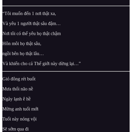
“Tôi muốn đến 1 nơi thật xa,
Và yêu 1 người thật sâu đậm…
Nơi tôi có thể yêu họ thật chậm
Hôn môi họ thật sâu,
ngồi bên họ thật lâu…
Và khiến cho cả Thế giới này dừng lại…”
Gió đông rét buốt
Mưa thổi não nề
Ngày lạnh ê hề
Mừng anh tuổi mới
Tuổi này nóng vội
Sẽ sớm qua đi