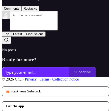
Comments
Restacks
Top
Latest
Discussions
No posts
Ready for more?
Subscribe
© 2026 Chu
·
Privacy
∙
Terms
∙
Collection notice
Start your Substack
Get the app