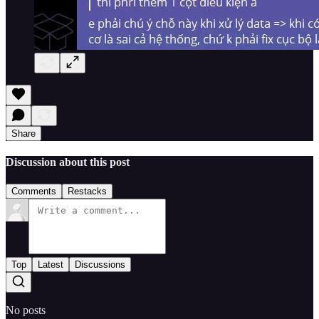
Share
Discussion about this post
Comments
Restacks
Top
Latest
Discussions
No posts