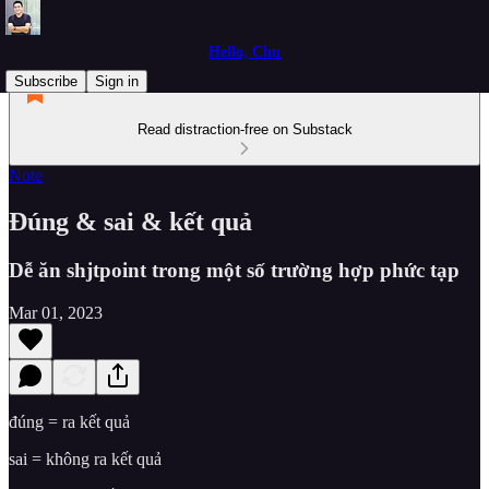
Hello, Chu
Subscribe
Sign in
Read distraction-free on Substack
Note
Đúng & sai & kết quả
Dễ ăn shjtpoint trong một số trường hợp phức tạp
Mar 01, 2023
đúng = ra kết quả
sai = không ra kết quả